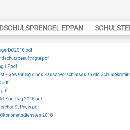
DSCHULSPRENGEL EPPAN
SCHULSTE
nigerDO2018.pdf
ndschutzbeauftragte.pdf
ng LP.pdf
st - Gewährung eines Kassenvorschusses an die Schulsekretäri
.pdf
.pdf
ld-Sporttag 2018.pdf
erchor St.Pauls.pdf
s Ökonomatsdienstes 201
8