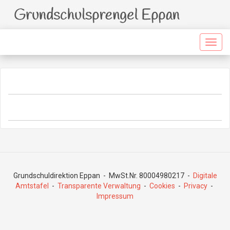
Direkt
zum
Inhalt
Togg
navig
Grundschuldirektion Eppan - MwSt.Nr. 80004980217 -
Digitale
Amtstafel
-
Transparente Verwaltung
-
Cookies
-
Privacy
-
Impressum