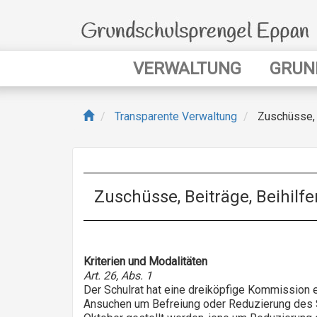
Direkt
zum
Inhalt
Main
VERWALTUNG
GRUN
navigation
Transparente Verwaltung
Zuschüsse, B
Zuschüsse, Beiträge, Beihilf
Kriterien und Modalitäten
Art. 26, Abs. 1
Der Schulrat hat eine dreiköpfige Kommission e
Ansuchen um Befreiung oder Reduzierung des Sc